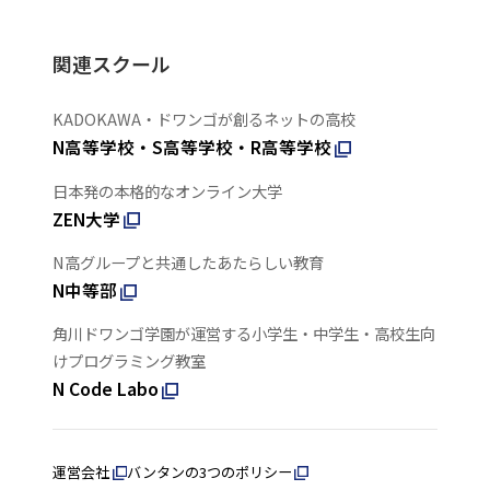
関連スクール
KADOKAWA・ドワンゴが創るネットの高校
N高等学校・S高等学校・R高等学校
日本発の本格的なオンライン大学
ZEN大学
N高グループと共通したあたらしい教育
N中等部
角川ドワンゴ学園が運営する小学生・中学生・高校生向
けプログラミング教室
N Code Labo
運営会社
バンタンの3つのポリシー