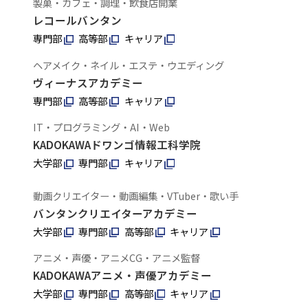
製菓・カフェ・調理・飲食店開業
レコールバンタン
専門部
高等部
キャリア
ヘアメイク・ネイル・エステ・ウエディング
ヴィーナスアカデミー
専門部
高等部
キャリア
IT・プログラミング・AI・Web
KADOKAWAドワンゴ情報工科学院
大学部
専門部
キャリア
動画クリエイター・動画編集・VTuber・歌い手
バンタンクリエイターアカデミー
大学部
専門部
高等部
キャリア
アニメ・声優・アニメCG・アニメ監督
KADOKAWAアニメ・声優アカデミー
大学部
専門部
高等部
キャリア