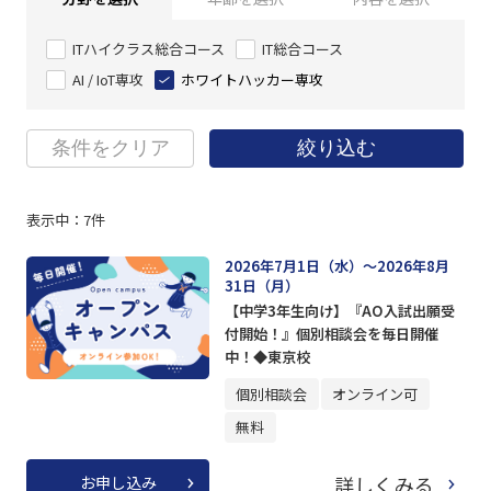
ITハイクラス総合コース
IT総合コース
AI / IoT専攻
ホワイトハッカー専攻
条件をクリア
絞り込む
表示中：
7
件
2026年7月1日（水）～2026年8月
31日（月）
【中学3年生向け】『AO入試出願受
付開始！』個別相談会を毎日開催
中！◆東京校
個別相談会
オンライン可
無料
詳しくみる
お申し込み