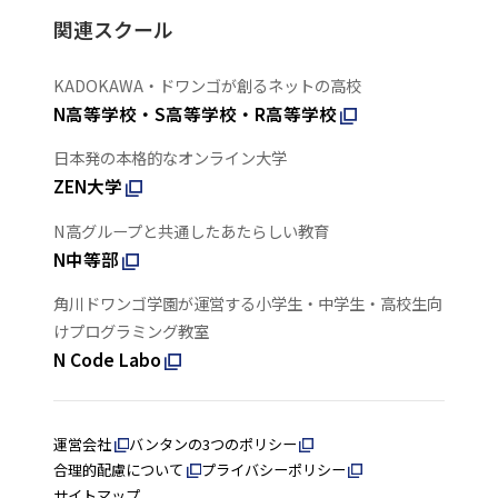
関連スクール
KADOKAWA・ドワンゴが創るネットの高校
N高等学校・S高等学校・R高等学校
日本発の本格的なオンライン大学
ZEN大学
N高グループと共通したあたらしい教育
N中等部
角川ドワンゴ学園が運営する小学生・中学生・高校生向
けプログラミング教室
N Code Labo
運営会社
バンタンの3つのポリシー
合理的配慮について
プライバシーポリシー
サイトマップ