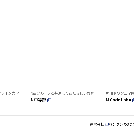
ンライン大学
N高グループと共通したあたらしい教育
角川ドワンゴ学
N中等部
N Code Labo
運営会社
バンタンの3つ