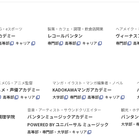
G・eスポーツ
製菓・カフェ・調理・飲食店開業
ヘアメイク・
カデミー
レコールバンタン
ヴィーナス
高等部
キャリア
専門部
高等部
キャリア
専門部
高
ニメCG・アニメ監督
マンガ・イラスト・マンガ編集者・ノベル
アニメ・声優アカデミー
KADOKAWAマンガアカデミー
高等部
キャリア
大学部
専門部
高等部
キャリア
音楽・アーティスト・サウンドクリエイター
観光・ホ
調理学院
バンタンミュージックアカデミー
バンタン
POWERED BY ユニバーサル ミュージック
大学部・
高等部・専門部・大学部・キャリア