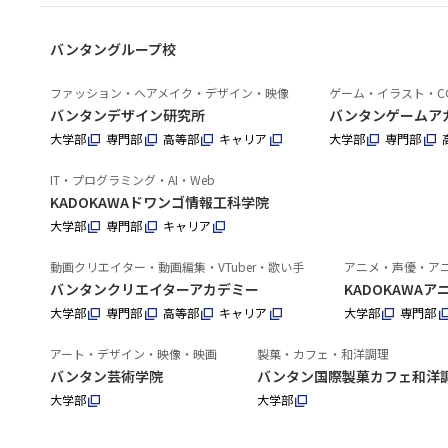
バンタングループ校
ファッション・ヘアメイク・デザイン・映像
ゲーム・イラスト・C
バンタンデザイン研究所
バンタンゲームア
大学部
専門部
高等部
キャリア
大学部
専門部
IT・プログラミング・AI・Web
KADOKAWAドワンゴ情報工科学院
大学部
専門部
キャリア
動画クリエイター・動画編集・VTuber・歌い手
アニメ・声優・ア
バンタンクリエイターアカデミー
KADOKAWA
大学部
専門部
高等部
キャリア
大学部
専門部
アート・デザイン・映像・映画
製菓・カフェ・和洋調理
バンタン芸術学院
バンタン国際製菓カフェ和洋
大学部
大学部