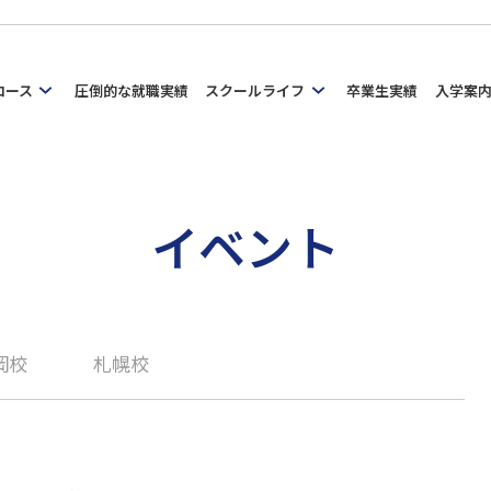
コース
圧倒的な就職実績
スクールライフ
卒業生実績
入学案
イベント
岡校
札幌校