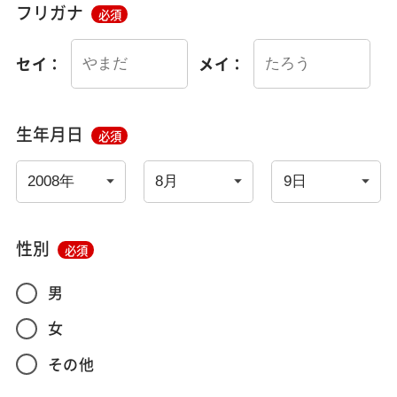
フリガナ
必須
セイ：
メイ：
生年月日
必須
性別
必須
男
女
その他