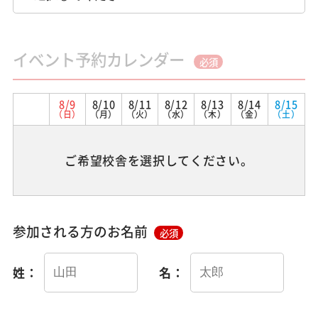
イベント予約カレンダー
必須
8/9
8/10
8/11
8/12
8/13
8/14
8/15
（日）
（月）
（火）
（水）
（木）
（金）
（土）
ご希望校舎を選択してください。
参加される方のお名前
必須
姓：
名：