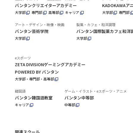
バンタンクリエイターアカデミー
KADOKAWA
大学部
専門部
高等部
キャリア
大学部
専門部
アート・デザイン・映像・映画
製菓・カフェ・和洋調理
バンタン芸術学院
バンタン国際製菓カフェ和洋
大学部
大学部
eスポーツ
ZETA DIVISIONゲーミングアカデミー
POWERED BY バンタン
大学部・専門部・高等部
韓国語
ゲーム・イラスト・eスポーツ・アニメ
バンタン韓国語教室
バンタン中等部
キャリア
中等部
関連スクール