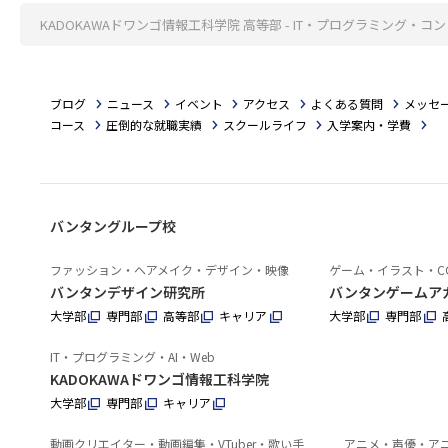
KADOKAWAドワンゴ情報工科学院 高等部 - IT・プログラミング
ブログ
ニュース
イベント
アクセス
よくある質問
メッセ
コース
圧倒的な就職実績
スクールライフ
入学案内・学費
バンタングループ校
ファッション・ヘアメイク・デザイン・映像
ゲーム・イラスト・C
バンタンデザイン研究所
バンタンゲームア
大学部
専門部
高等部
キャリア
大学部
専門部
IT・プログラミング・AI・Web
KADOKAWAドワンゴ情報工科学院
大学部
専門部
キャリア
動画クリエイター・動画編集・VTuber・歌い手
アニメ・声優・ア