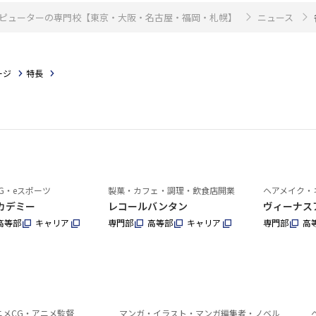
・コンピューターの専門校【東京・大阪・名古屋・福岡・札幌】
ニュース
ージ
特長
G・eスポーツ
製菓・カフェ・調理・飲食店開業
ヘアメイク・
カデミー
レコールバンタン
ヴィーナス
高等部
キャリア
専門部
高等部
キャリア
専門部
高
ニメCG・アニメ監督
マンガ・イラスト・マンガ編集者・ノベル