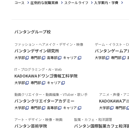
コース
圧倒的な就職実績
スクールライフ
入学案内・学費
バンタングループ校
ファッション・ヘアメイク・デザイン・映像
ゲーム・イラスト・C
バンタンデザイン研究所
バンタンゲームア
大学部
専門部
高等部
キャリア
大学部
専門部
IT・プログラミング・AI・Web
KADOKAWAドワンゴ情報工科学院
大学部
専門部
キャリア
動画クリエイター・動画編集・VTuber・歌い手
アニメ・声優・ア
バンタンクリエイターアカデミー
KADOKAWA
大学部
専門部
高等部
キャリア
大学部
専門部
アート・デザイン・映像・映画
製菓・カフェ・和洋調理
バンタン芸術学院
バンタン国際製菓カフェ和洋