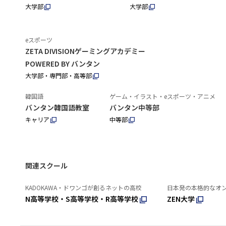
大学部
大学部
eスポーツ
ZETA DIVISIONゲーミングアカデミー
POWERED BY バンタン
大学部・専門部・高等部
韓国語
ゲーム・イラスト・eスポーツ・アニメ
バンタン韓国語教室
バンタン中等部
キャリア
中等部
関連スクール
KADOKAWA・ドワンゴが創るネットの高校
日本発の本格的なオ
N高等学校・S高等学校・R高等学校
ZEN大学