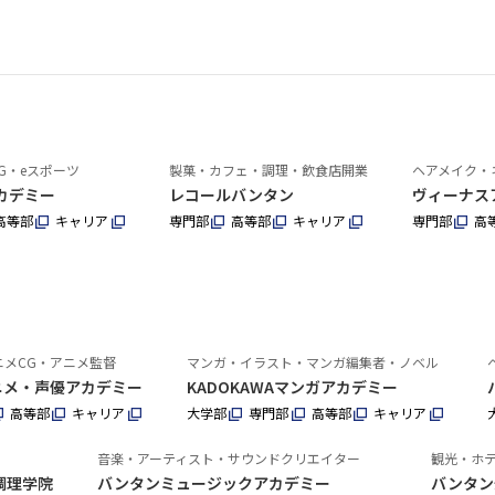
G・eスポーツ
製菓・カフェ・調理・飲食店開業
ヘアメイク・
カデミー
レコールバンタン
ヴィーナス
高等部
キャリア
専門部
高等部
キャリア
専門部
高
ニメCG・アニメ監督
マンガ・イラスト・マンガ編集者・ノベル
アニメ・声優アカデミー
KADOKAWAマンガアカデミー
高等部
キャリア
大学部
専門部
高等部
キャリア
音楽・アーティスト・サウンドクリエイター
観光・ホ
調理学院
バンタンミュージックアカデミー
バンタン