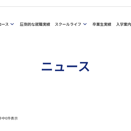
コース
圧倒的な就職実績
スクールライフ
卒業生実績
入学案
ニュース
件中
0
件表示