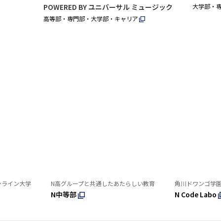
POWERED BY ユニバーサル ミュージック
大学部・
高等部・専門部・大学部・キャリア
ンライン大学
N高グループと共通したあたらしい教育
角川ドワンゴ学
N中等部
N Code Labo