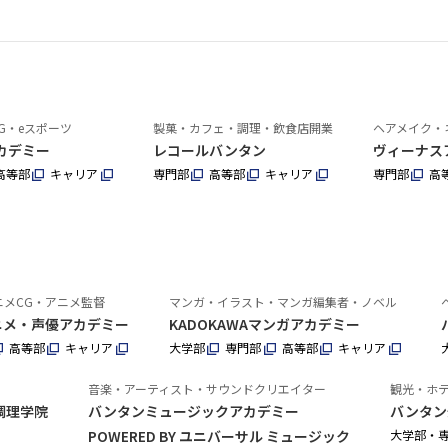
G・eスポーツ
製菓・カフェ・調理・飲食店開業
ヘアメイク・
カデミー
レコールバンタン
ヴィーナス
高等部
キャリア
専門部
高等部
キャリア
専門部
高
ニメCG・アニメ監督
マンガ・イラスト・マンガ編集者・ノベル
アニメ・声優アカデミー
KADOKAWAマンガアカデミー
高等部
キャリア
大学部
専門部
高等部
キャリア
音楽・アーティスト・サウンドクリエイター
観光・ホ
調理学院
バンタンミュージックアカデミー
バンタン
POWERED BY ユニバーサル ミュージック
大学部・