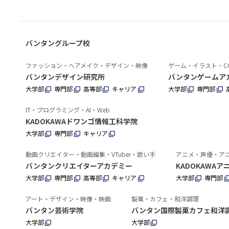
バンタングループ校
ファッション・ヘアメイク・デザイン・映像
ゲーム・イラスト・C
バンタンデザイン研究所
バンタンゲームア
大学部
専門部
高等部
キャリア
大学部
専門部
IT・プログラミング・AI・Web
KADOKAWAドワンゴ情報工科学院
大学部
専門部
キャリア
動画クリエイター・動画編集・VTuber・歌い手
アニメ・声優・ア
バンタンクリエイターアカデミー
KADOKAWA
大学部
専門部
高等部
キャリア
大学部
専門部
アート・デザイン・映像・映画
製菓・カフェ・和洋調理
バンタン芸術学院
バンタン国際製菓カフェ和洋
大学部
大学部