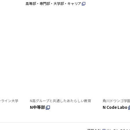
高等部・専門部・大学部・キャリア
ンライン大学
N高グループと共通したあたらしい教育
角川ドワンゴ学
N中等部
N Code Labo