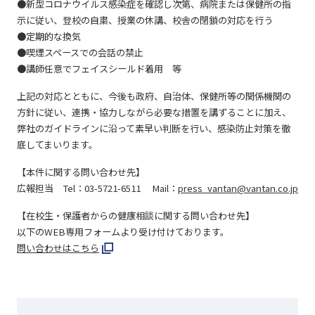
●新型コロナウイルス感染症を確認し次第、病院または保健所の指
示に従い、登校の自粛、授業の休講、校舎の閉鎖の対応を行う
●定期的な換気
●喫煙スペースでの会話の禁止
●講師任意でフェイスシールド着用 等
上記の対応とともに、今後も政府、自治体、保健所等の関係機関の
方針に従い、連携・協力しながら必要な措置を講ずることに加え、
弊社のガイドラインに沿って素早い判断を行い、感染防止対策を徹
底してまいります。
【本件に関する問い合わせ先】
広報担当 Tel：03-5721-6511 Mail：
press_vantan@vantan.co.jp
【在校生・保護者からの健康相談に関する問い合わせ先】
以下のWEB専用フォームより受け付けております。
問い合わせはこちら