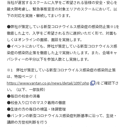
当社が運営するスクールに入学をご希望される皆様の安全・安心を
最大限考慮し、緊急事態宣言の対象エリアのスクールにおいて、以
下の対応を実施・継続してまいります。
●弊社が策定している新型コロナウイルス感染症の感染防止策
※1
を
徹底した上で、入学をご希望される方に選択いただく形で、対面も
しくはオンラインの面接、面談を実施します。
●イベントにおいても、弊社が策定している新型コロナウイルス感
染症の感染防止策を徹底した上で実施いたします。また、会場キャ
パシティーの半分以下を参加人数とし実施します。
※1 弊社が策定している新型コロナウイルス感染症の感染防止策
は、特設ページ（
https://www.vantan.co.jp/news/detail/1097.php
)をご確認下さ
い。（以下、一部抜粋）
●毎日の校舎の消毒
●校舎入り口でのマスク着用の徹底
●生徒の方の毎日の検温・体調管理
●バンタンの新型コロナウイルス感染症判断基準に沿って、生徒・
講師の方登校判断を行う