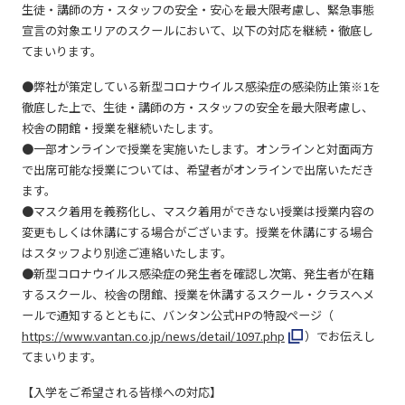
生徒・講師の方・スタッフの安全・安心を最大限考慮し、緊急事態
宣言の対象エリアのスクールにおいて、以下の対応を継続・徹底し
てまいります。
●弊社が策定している新型コロナウイルス感染症の感染防止策
※1
を
徹底した上で、生徒・講師の方・スタッフの安全を最大限考慮し、
校舎の開館・授業を継続いたします。
●一部オンラインで授業を実施いたします。オンラインと対面両方
で出席可能な授業については、希望者がオンラインで出席いただき
ます。
●マスク着用を義務化し、マスク着用ができない授業は授業内容の
変更もしくは休講にする場合がございます。授業を休講にする場合
はスタッフより別途ご連絡いたします。
●新型コロナウイルス感染症の発生者を確認し次第、発生者が在籍
するスクール、校舎の閉館、授業を休講するスクール・クラスへメ
ールで通知するとともに、バンタン公式HPの特設ページ（
https://www.vantan.co.jp/news/detail/1097.php
）でお伝えし
てまいります。
【入学をご希望される皆様への対応】