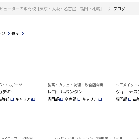
・コンピューターの専門校【東京・大阪・名古屋・福岡・札幌】
ブログ
ージ
特長
G・eスポーツ
製菓・カフェ・調理・飲食店開業
ヘアメイク・
カデミー
レコールバンタン
ヴィーナス
高等部
キャリア
専門部
高等部
キャリア
専門部
高
ニメCG・アニメ監督
マンガ・イラスト・マンガ編集者・ノベル