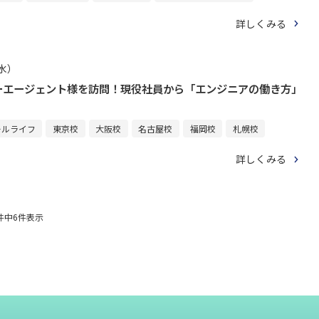
詳しくみる
（水）
ーエージェント様を訪問！現役社員から「エンジニアの働き方」
ールライフ
東京校
大阪校
名古屋校
福岡校
札幌校
詳しくみる
件中
6
件表示