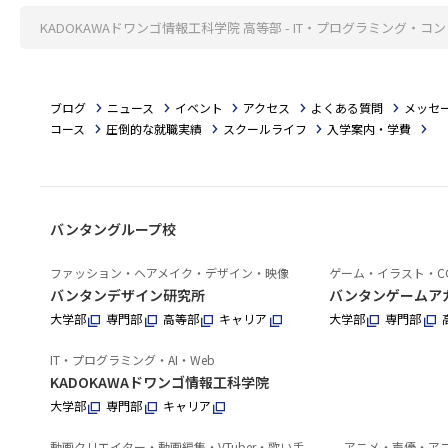
KADOKAWAドワンゴ情報工科学院 高等部 - IT・プログラミング
ブログ
ニュース
イベント
アクセス
よくある質問
メッセ
コース
圧倒的な就職実績
スクールライフ
入学案内・学費
バンタングループ校
ファッション・ヘアメイク・デザイン・映像
ゲーム・イラスト・C
バンタンデザイン研究所
バンタンゲームア
大学部
専門部
高等部
キャリア
大学部
専門部
IT・プログラミング・AI・Web
KADOKAWAドワンゴ情報工科学院
大学部
専門部
キャリア
動画クリエイター・動画編集・VTuber・歌い手
アニメ・声優・ア