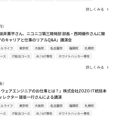
詳しくみる
（月）
 ・坂井薫平さん、ニコニコ第三開発部 部長・西岡優作さんに聞
アのキャリアと仕事のリアルQ&A」講演会
ールライフ
東京校
大阪校
名古屋校
福岡校
札幌校
コース
IT総合コース
AI / IoT専攻
ホワイトハッカー専攻
詳しくみる
（金）
トウェアエンジニアのお仕事とは？」株式会社ZOZO IT統括本
ディレクター 諸星一行さんによる講演
ールライフ
東京校
大阪校
名古屋校
福岡校
札幌校
コース
IT総合コース
AI / IoT専攻
ホワイトハッカー専攻