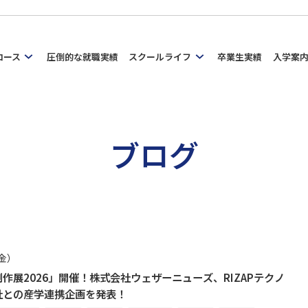
コース
圧倒的な就職実績
スクールライフ
卒業生実績
入学案
ブログ
（金）
作展2026」開催！株式会社ウェザーニューズ、RIZAPテクノ
社との産学連携企画を発表！