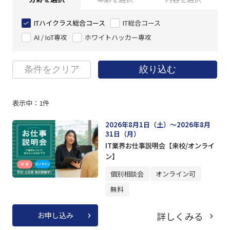
ITハイクラス総合コース
IT総合コース
AI / IoT専攻
ホワイトハッカー専攻
条件をクリア
絞り込む
表示中：
1
件
2026年8月1日（土）～2026年8月
31日（月）
IT業界お仕事説明会【来校/オンライ
ン】
個別相談会
オンライン可
無料
詳しくみる
お申し込み