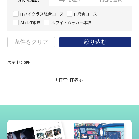
ITハイクラス総合コース
IT総合コース
AI / IoT専攻
ホワイトハッカー専攻
条件をクリア
絞り込む
表示中：
0
件
0件中
0
件表示