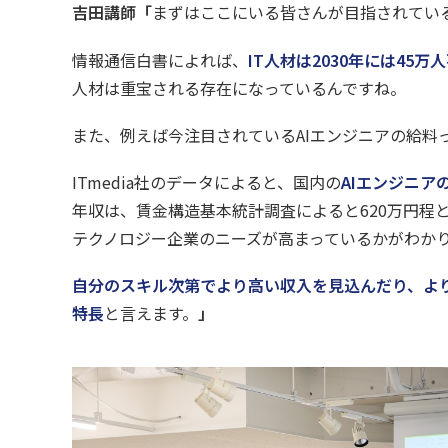
吉田講師「
まずはここにいる皆さんが目指されている
情報通信白書によれば、
IT人材は2030年には45万
人材は重宝される存在になっているんですね。
また、例えば今注目されているAIエンジニアの給料
ITmedia社のデータによると、国内の
AIエンジニア
年収は、賃金構造基本統計調査によると620万円程
テクノロジー企業のニーズが高まっているかがわか
自分のスキル次第でより高い収入を見込んだり、より
特長
と言えます。
」