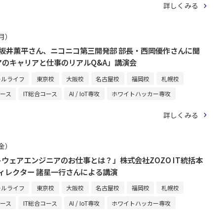
詳しくみる
（月）
 ・坂井薫平さん、ニコニコ第三開発部 部長・西岡優作さんに聞
アのキャリアと仕事のリアルQ&A」講演会
ールライフ
東京校
大阪校
名古屋校
福岡校
札幌校
コース
IT総合コース
AI / IoT専攻
ホワイトハッカー専攻
詳しくみる
（金）
トウェアエンジニアのお仕事とは？」株式会社ZOZO IT統括本
ディレクター 諸星一行さんによる講演
ールライフ
東京校
大阪校
名古屋校
福岡校
札幌校
コース
IT総合コース
AI / IoT専攻
ホワイトハッカー専攻