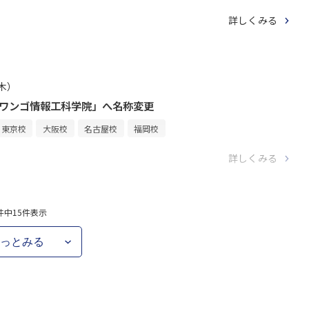
詳しくみる
（木）
Aドワンゴ情報工科学院」へ名称変更
東京校
大阪校
名古屋校
福岡校
詳しくみる
件中
15
件表示
っとみる