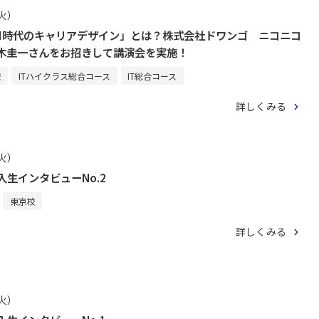
（火）
AI時代のキャリアデザイン」とは？株式会社ドワンゴ ニコニコ
鈴木圭一さんをお招きして講演会を実施！
校
ITハイクラス総合コース
IT総合コース
詳しくみる
（火）
入生インタビューNo.2
東京校
詳しくみる
（火）