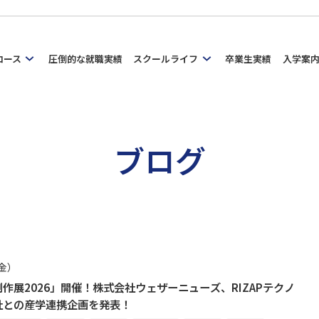
コース
圧倒的な就職実績
スクールライフ
卒業生実績
入学案
ブログ
（金）
作展2026」開催！株式会社ウェザーニューズ、RIZAPテクノ
社との産学連携企画を発表！