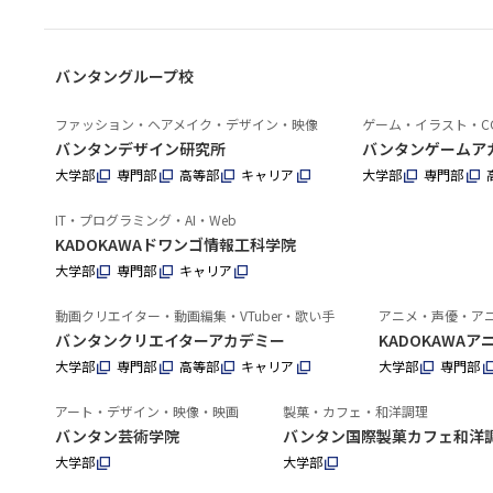
バンタングループ校
ファッション・ヘアメイク・デザイン・映像
ゲーム・イラスト・C
バンタンデザイン研究所
バンタンゲームア
大学部
専門部
高等部
キャリア
大学部
専門部
IT・プログラミング・AI・Web
KADOKAWAドワンゴ情報工科学院
大学部
専門部
キャリア
動画クリエイター・動画編集・VTuber・歌い手
アニメ・声優・ア
バンタンクリエイターアカデミー
KADOKAWA
大学部
専門部
高等部
キャリア
大学部
専門部
アート・デザイン・映像・映画
製菓・カフェ・和洋調理
バンタン芸術学院
バンタン国際製菓カフェ和洋
大学部
大学部