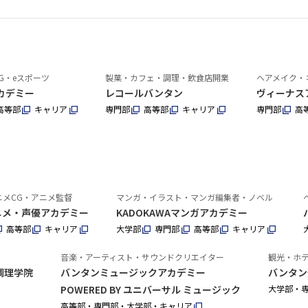
G・eスポーツ
製菓・カフェ・調理・飲食店開業
ヘアメイク・
カデミー
レコールバンタン
ヴィーナス
高等部
キャリア
専門部
高等部
キャリア
専門部
高
ニメCG・アニメ監督
マンガ・イラスト・マンガ編集者・ノベル
アニメ・声優アカデミー
KADOKAWAマンガアカデミー
高等部
キャリア
大学部
専門部
高等部
キャリア
音楽・アーティスト・サウンドクリエイター
観光・ホ
調理学院
バンタンミュージックアカデミー
バンタン
POWERED BY ユニバーサル ミュージック
大学部・
高等部・専門部・大学部・キャリア