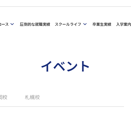
コース
圧倒的な就職実績
スクールライフ
卒業生実績
入学案
イベント
岡校
札幌校