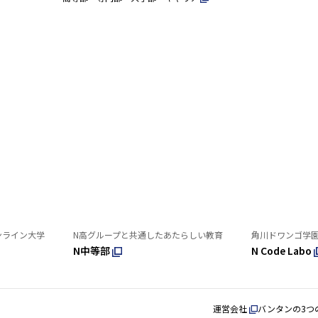
ンライン大学
N高グループと共通したあたらしい教育
角川ドワンゴ学
N中等部
N Code Labo
運営会社
バンタンの3つ