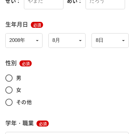
せい：
めい：
生年月日
必須
性別
必須
男
女
その他
学年・職業
必須