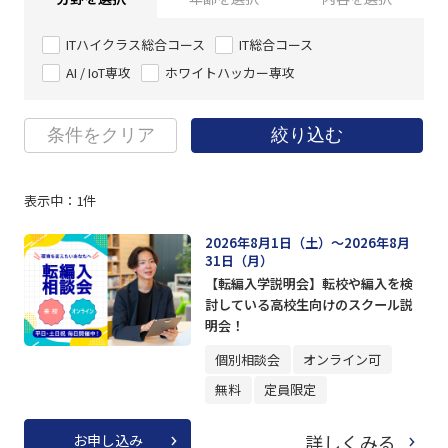
ITハイクラス総合コース
IT総合コース
AI / IoT専攻
ホワイトハッカー専攻
条件をクリア
絞り込む
表示中：
1
件
2026年8月1日（土）～2026年8月
31日（月）
【転編入学説明会】転校や編入を検
討している高校生向けのスクール説
明会！
個別相談会
オンライン可
無料
定員限定
詳しくみる
お申し込み