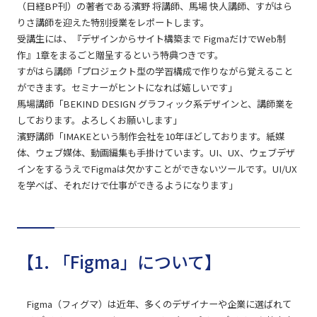
（日経BP刊）の著者である濱野 将講師、馬場 快人講師、すがはら
りさ講師を迎えた特別授業をレポートします。
受講生には、『デザインからサイト構築まで FigmaだけでWeb制
作』1章をまるごと贈呈するという特典つきです。
すがはら講師「プロジェクト型の学習構成で作りながら覚えること
ができます。セミナーがヒントになれば嬉しいです」
馬場講師「BEKIND DESIGN グラフィック系デザインと、講師業を
しております。よろしくお願いします」
濱野講師「IMAKEという制作会社を10年ほどしております。紙媒
体、ウェブ媒体、動画編集も手掛けています。UI、UX、ウェブデザ
インをするうえでFigmaは欠かすことができないツールです。UI/UX
を学べば、それだけで仕事ができるようになります」
【1. 「Figma」について】
Figma（フィグマ）は近年、多くのデザイナーや企業に選ばれて